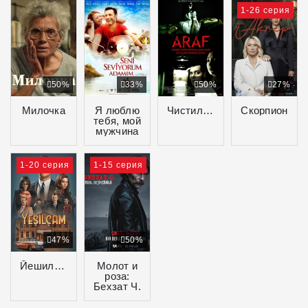
1-26 серия
50%
33%
50%
27%
Милочка
Я люблю
Чистилище
Скорпион
тебя, мой
мужчина
1-20 серия
1-15 серия
47%
50%
Йешильчам
Молот и
роза:
Бехзат Ч.