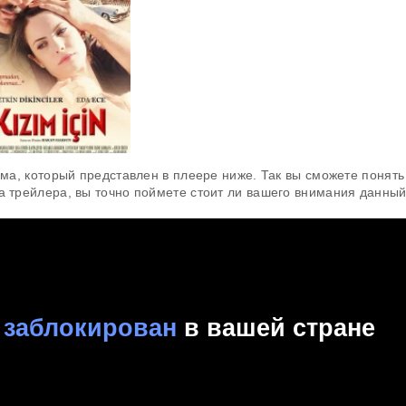
а, который представлен в плеере ниже. Так вы сможете понять
а трейлера, вы точно поймете стоит ли вашего внимания данны