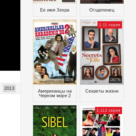
Ее имя Зехра
Отщепенец
1-11 серия
0%
67%
2013
Американцы на
Секреты жизни
Черном море 2
1-112 серия