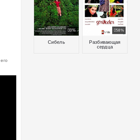
0%
58%
Сибель
Разбивающая
сердца
 его
й