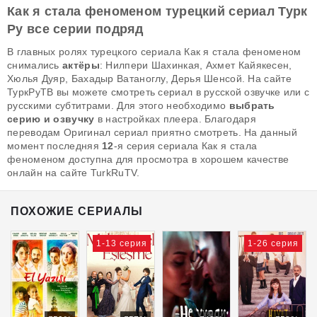
Как я стала феноменом турецкий сериал Турк
Ру все серии подряд
В главных ролях турецкого сериала Как я стала феноменом
снимались
актёры
: Нилпери Шахинкая, Ахмет Кайякесен,
Хюлья Дуяр, Бахадыр Ватаноглу, Дерья Шенсой. На сайте
ТуркРуТВ вы можете смотреть сериал в русской озвучке или с
русскими субтитрами. Для этого необходимо
выбрать
серию и озвучку
в настройках плеера. Благодаря
переводам Оригинал сериал приятно смотреть. На данный
момент последняя
12
-я серия сериала Как я стала
феноменом доступна для просмотра в хорошем качестве
онлайн на сайте TurkRuTV.
ПОХОЖИЕ СЕРИАЛЫ
1-13 серия
1-26 серия