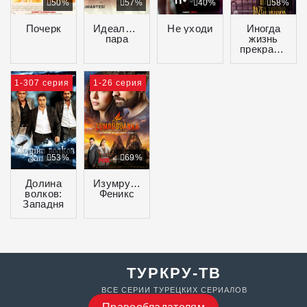
50%
57%
40%
58%
Почерк
Идеальная
Не уходи
Иногда
пара
жизнь
прекрасна
1-307 серия
1-26 серия
53%
69%
Долина
Изумрудный
волков:
Феникс
Западня
ТУРКРУ-ТВ
ВСЕ СЕРИИ ТУРЕЦКИХ СЕРИАЛОВ