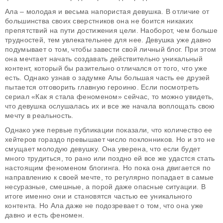
Ала – молодая и весьма напористая девушка. В отличие от
большинства своих сверстников она не боится никаких
препятствий на пути достижения цели. Наоборот, чем больше
трудностей, тем увлекательнее для нее. Девушка уже давно
подумывает о том, чтобы завести свой личный блог. При этом
она мечтает начать создавать действительно уникальный
контент, который бы разительно отличался от того, что уже
есть. Однако узнав о задумке Алы большая часть ее друзей
пытается отговорить главную героиню. Если посмотреть
сериал «Как я стала феноменом» сейчас, то можно увидеть,
что девушка ослушалась их и все же начала воплощать свою
мечту в реальность.
Однако уже первые публикации показали, что количество ее
хейтеров гораздо превышает число поклонников. Но и это не
смущает молодую девушку. Она уверена, что если будет
много трудиться, то рано или поздно ей все же удастся стать
настоящим феноменом блогинга. Но пока она двигается по
направлению к своей мечте, то регулярно попадает в самые
несуразные, смешные, а порой даже опасные ситуации. В
итоге именно они и становятся частью ее уникального
контента. Но Ала даже не подозревает о том, что она уже
давно и есть феномен.