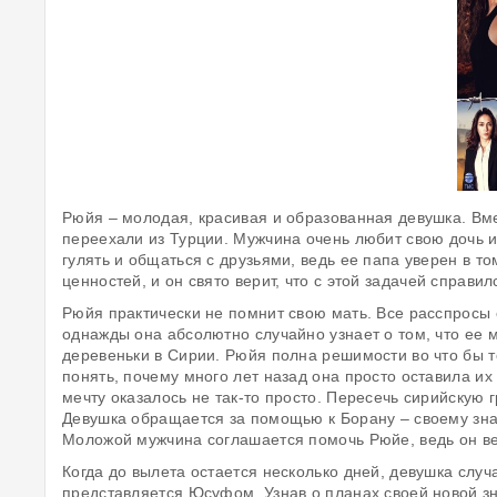
Рюйя – молодая, красивая и образованная девушка. Вме
переехали из Турции. Мужчина очень любит свою дочь и
гулять и общаться с друзьями, ведь ее папа уверен в т
ценностей, и он свято верит, что с этой задачей справил
Рюйя практически не помнит свою мать. Все расспросы 
однажды она абсолютно случайно узнает о том, что ее 
деревеньки в Сирии. Рюйя полна решимости во что бы т
понять, почему много лет назад она просто оставила их
мечту оказалось не так-то просто. Пересечь сирийскую 
Девушка обращается за помощью к Борану – своему зна
Моложой мужчина соглашается помочь Рюйе, ведь он вер
Когда до вылета остается несколько дней, девушка слу
представляется Юсуфом. Узнав о планах своей новой з