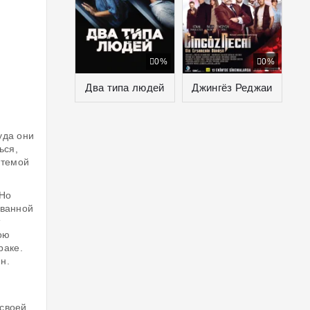
0%
0%
Два типа людей
Джингёз Реджаи
уда они
ься,
стемой
 Но
ованной
вою
раке.
н.
 своей