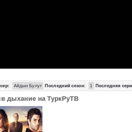
м
сер:
Айдын Булут
Последний сезон:
1
Последняя сери
ив дыхание на ТуркРуТВ