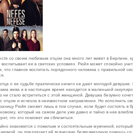
сте со своим любимым отцом она много лет живет в Берлине, к
 воспитывает ее в светских условиях. Рюйя может спокойно учит
ом, что главное воспитать порядочного человека с правильной си
ся.
отца о ее судьбе практически ничего не дают молодой девушке.
мама жива и в настоящее время находится в маленькой оккупир
о ни стало встретиться с этой женщиной. Девушка безумно хочет
 с отцом и исчезла в неизвестном направлении. Но исполнить с
границу Рюйя сможет лишь в том случае, если будет состоять в б
комому, который на самом деле уже давно и тайно в нее влюбле
ит, что это поможет им сблизиться.
чайно знакомится с пожилым и состоятельным мужчиной, который
накомой, он предлагает ей всяческую безвозмездную помощь со