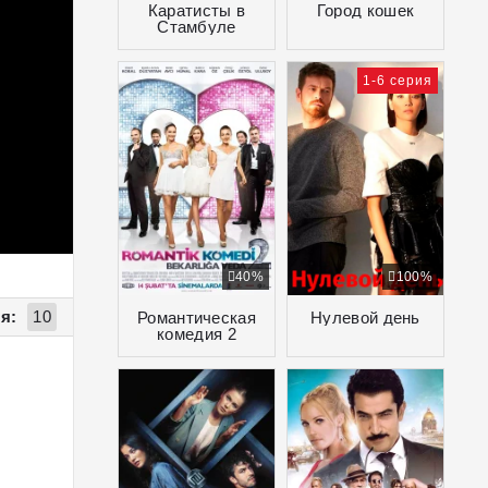
Каратисты в
Город кошек
Стамбуле
1-6 серия
40%
100%
я:
10
Романтическая
Нулевой день
комедия 2