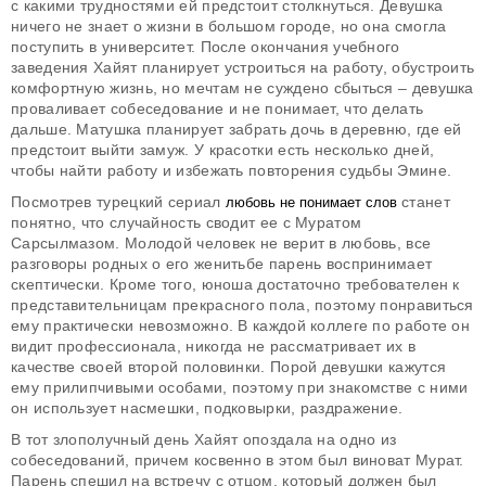
с какими трудностями ей предстоит столкнуться. Девушка
ничего не знает о жизни в большом городе, но она смогла
поступить в университет. После окончания учебного
заведения Хайят планирует устроиться на работу, обустроить
комфортную жизнь, но мечтам не суждено сбыться – девушка
проваливает собеседование и не понимает, что делать
дальше. Матушка планирует забрать дочь в деревню, где ей
предстоит выйти замуж. У красотки есть несколько дней,
чтобы найти работу и избежать повторения судьбы Эмине.
Посмотрев турецкий сериал
станет
любовь не понимает слов
понятно, что случайность сводит ее с Муратом
Сарсылмазом. Молодой человек не верит в любовь, все
разговоры родных о его женитьбе парень воспринимает
скептически. Кроме того, юноша достаточно требователен к
представительницам прекрасного пола, поэтому понравиться
ему практически невозможно. В каждой коллеге по работе он
видит профессионала, никогда не рассматривает их в
качестве своей второй половинки. Порой девушки кажутся
ему прилипчивыми особами, поэтому при знакомстве с ними
он использует насмешки, подковырки, раздражение.
В тот злополучный день Хайят опоздала на одно из
собеседований, причем косвенно в этом был виноват Мурат.
Парень спешил на встречу с отцом, который должен был