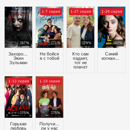
1-7 серия
1-27 серия
1-26 серия
67%
71%
79%
62%
Захоронение-
Не бойся
Кто сам
Синий
Экин
я с тобой
падает,
изгнанник
Зульман
тот не
плачет
1-13 серия
1-10 серия
75%
75%
Горькая
Получится
любовь
ли у нас