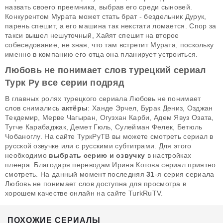
назвать своего преемника, выбрав его среди сыновей.
Конкурентом Мурата может стать брат - бездельник Дурук,
парень спешит, а его машина так некстати ломается. Спор за
такси вышел нешуточный, Хайят спешит на второе
собеседование, не зная, что там встретит Мурата, поскольку
именно в компанию его отца она планирует устроиться.
Любовь не понимает слов турецкий сериал
Турк Ру все серии подряд
В главных ролях турецкого сериала Любовь не понимает
слов снимались
актёры
: Ханде Эрчел, Бурак Дениз, Озджан
Текдемир, Мерве Чагыран, Огузхан Карби, Адем Явуз Озата,
Тугче Карабаджак, Демет Гюль, Сулейман Фелек, Бетюль
Чобаноглу. На сайте ТуркРуТВ вы можете смотреть сериал в
русской озвучке или с русскими субтитрами. Для этого
необходимо
выбрать серию и озвучку
в настройках
плеера. Благодаря переводам Ирина Котова сериал приятно
смотреть. На данный момент последняя
31
-я серия сериала
Любовь не понимает слов доступна для просмотра в
хорошем качестве онлайн на сайте TurkRuTV.
ПОХОЖИЕ СЕРИАЛЫ